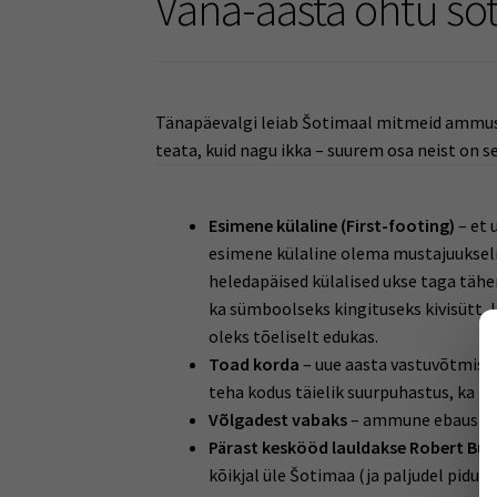
Vana-aasta õhtu š
Tänapäevalgi leiab Šotimaal mitmeid ammuse
teata, kuid nagu ikka – suurem osa neist on s
Esimene külaline (First-footing)
– et 
esimene külaline olema mustajuukselin
heledapäised külalised ukse taga täh
ka sümboolseks kingituseks kivisütt, li
oleks tõeliselt edukas.
Toad korda
– uue aasta vastuvõtmist
teha kodus täielik suurpuhastus, ka kam
Võlgadest vabaks
– ammune ebausk vä
Pärast keskööd lauldakse Robert Burn
kõikjal üle Šotimaa (ja paljudel pidude