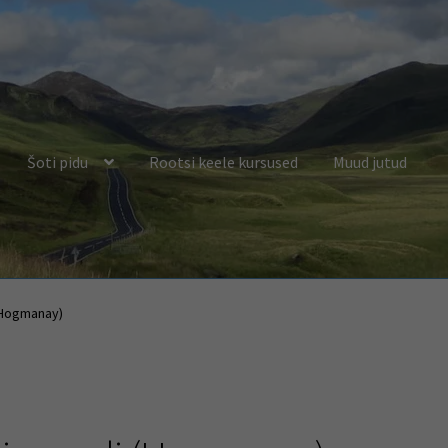
Šoti pidu
Rootsi keele kursused
Muud jutud
(Hogmanay)