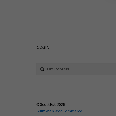
Search
Otsi:
Otsi
© ScottEst 2026
Built with WooCommerce
.