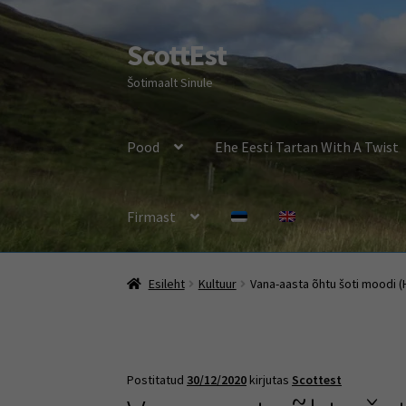
ScottEst
Liigu
Liigu
navigeerimisele
sisu
Šotimaalt Sinule
juurde
Pood
Ehe Eesti Tartan With A Twist
Firmast
Esileht
Kultuur
Vana-aasta õhtu šoti moodi 
Postitatud
30/12/2020
kirjutas
Scottest