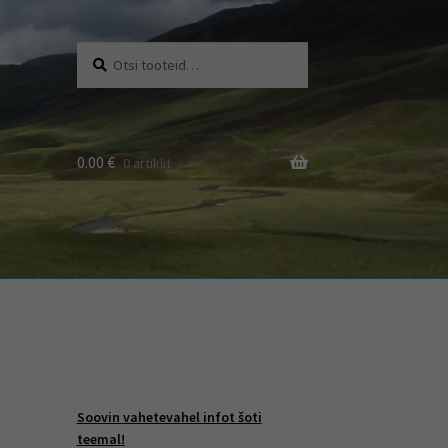
Otsi:
Otsi
0.00
€
0 artiklit
Soovin vahetevahel infot šoti
teemal!