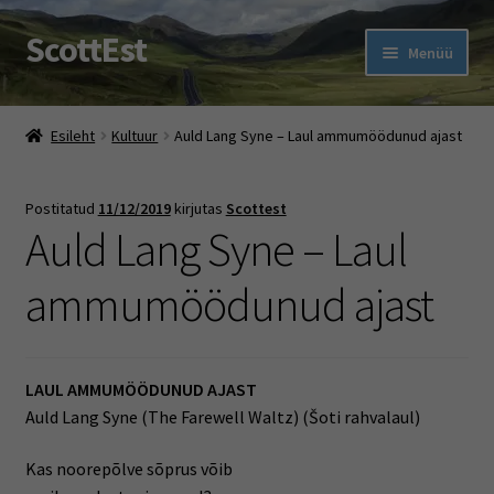
ScottEst
Liigu
Liigu
Menüü
navigeerimisele
sisu
juurde
Ava
Pood
alamm
Esileht
Kultuur
Auld Lang Syne – Laul ammumöödunud ajast
Ehe Eesti Tartan With A Twist
Postitatud
11/12/2019
kirjutas
Scottest
Ava
Šoti pidu
Auld Lang Syne – Laul
alamm
Rootsi keele kursused
ammumöödunud ajast
Muud jutud
LAUL AMMUMÖÖDUNUD AJAST
Ava
Firmast
Auld Lang Syne (The Farewell Waltz) (Šoti rahvalaul)
alamm
Kas noorepõlve sõprus võib