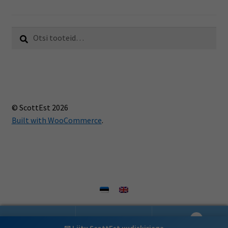
Otsi:
Otsi
© ScottEst 2026
Built with WooCommerce
.
0