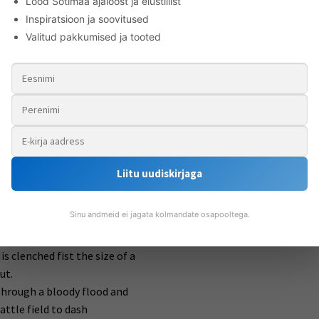
Lood Šotimaa ajaloost ja elustiilist
r olio that would sicken a pig
Kui härg läeb läbi igast veest
Inspiratsioon ja soovitused
r fricassee would make her
Ta laias kämblas mõõga sees
Valitud pakkumised ja tooted
omit
Käib tulejutte;
ith perfect disgust
Päid-jalgu maha jääb ta teest
ooks down with a sneering
Kui takjanutte.
cornful opinion
Võiks taevas olla selge sott,
n such a dinner
Mis rahvale mis toidupott:
oor devil, see him over his
Las muile lahja leivakott
rash
Teil ripub nagis;
Liitu uudiskirjaga
s week as a withered rush
ET TÄNUPALVET LOEKS TEIL
reed)
ŠOTT,
Sinu andmeid ei jagata kolmandate osapooltega.
is spindle-shank a good
TAL ANDKE HÄGIST!
hiplash
is clenched fist the size of a
ut.
hrough a bloody flood and
attle field to dash