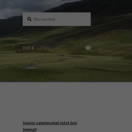
Otsi:
Otsi
0.00
€
0 artiklit
Soovin vahetevahel infot šoti
teemal!