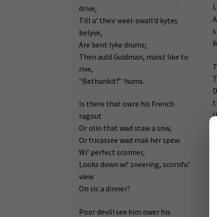
L
drive,
A
Till a’ their weel-swall’d kytes
s
belyve,
W
Are bent lyke drums;
Then auld Guidman, maist like to
T
rive,
T
“Bethankit!” ‘hums.
D
t
Is there that owre his French
U
ragout
b
Or olio that wad staw a sow,
A
Or fricassee wad mak her spew
T
Wi’ perfect sconner,
l
Looks down wi’ sneering, scornfu’
B
view
On sic a dinner?
I
R
Poor devil! see him ower his