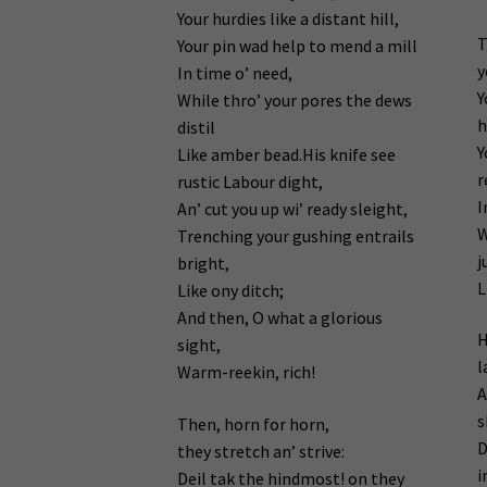
Your hurdies like a distant hill,
T
Your pin wad help to mend a mill
y
In time o’ need,
Y
While thro’ your pores the dews
h
distil
Y
Like amber bead.His knife see
r
rustic Labour dight,
I
An’ cut you up wi’ ready sleight,
W
Trenching your gushing entrails
j
bright,
L
Like ony ditch;
And then, O what a glorious
H
sight,
l
Warm-reekin, rich!
A
s
Then, horn for horn,
D
they stretch an’ strive:
i
Deil tak the hindmost! on they