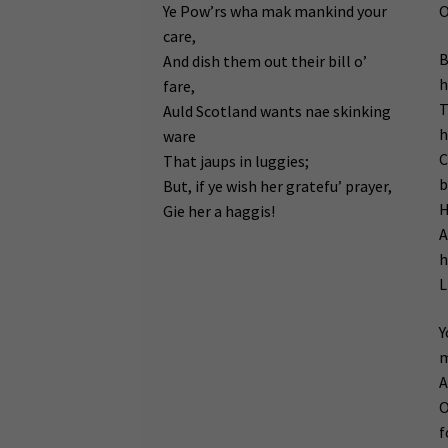
Ye Pow’rs wha mak mankind your
O
care,
B
And dish them out their bill o’
h
fare,
T
Auld Scotland wants nae skinking
h
ware
C
That jaups in luggies;
b
But, if ye wish her gratefu’ prayer,
H
Gie her a haggis!
A
h
L
Y
m
A
O
f