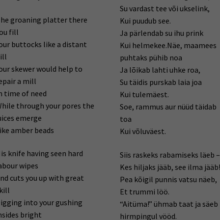
Su vardast tee või ukselink,
he groaning platter there
Kui puudub see.
ou fill
Ja pärlendab su ihu prink
our buttocks like a distant
Kui helmekee.Näe, maamees
ill
puhtaks pühib noa
our skewer would help to
Ja lõikab lahti uhke roa,
epair a mill
Su täidis purskab laia joa
n time of need
Kui tulemäest.
hile through your pores the
Soe, rammus aur nüüd täidab
uices emerge
toa
ike amber beads
Kui võluväest.
is knife having seen hard
Siis raskeks rabamiseks läeb –
abour wipes
Kes hiljaks jääb, see ilma jääb
nd cuts you up with great
Pea kõigil punnis vatsu näeb,
kill
Et trummi löö.
igging into your gushing
“Aitüma!” ühmab taat ja säeb
nsides bright
hirmpingul vööd.