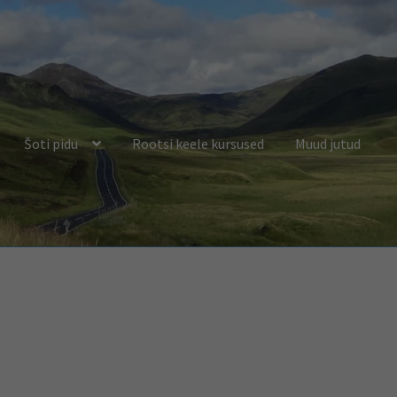
Šoti pidu
Rootsi keele kursused
Muud jutud