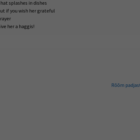
hat splashes in dishes
ut if you wish her grateful
rayer
ive her a haggis!
Järgmine
Rõõm padjas
postitus: