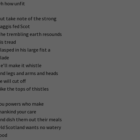
h how unfit
ut take note of the strong
aggis fed Scot
he trembling earth resounds
is tread
lasped in his large fist a
lade
e’ll make it whistle
nd legs and arms and heads
e will cut off
ike the tops of thistles
ou powers who make
ankind your care
nd dish them out their meals
ld Scotland wants no watery
ood