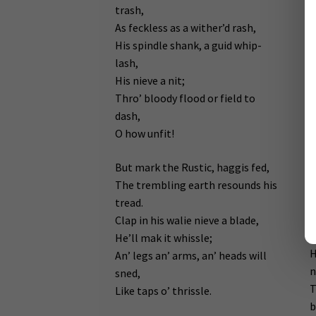
O
trash,
O
As feckless as a wither’d rash,
v
His spindle shank, a guid whip-
W
lash,
L
His nieve a nit;
s
Thro’ bloody flood or field to
O
dash,
O how unfit!
P
t
But mark the Rustic, haggis fed,
A
The trembling earth resounds his
(
tread.
H
Clap in his walie nieve a blade,
w
He’ll mak it whissle;
H
An’ legs an’ arms, an’ heads will
n
sned,
T
Like taps o’ thrissle.
b