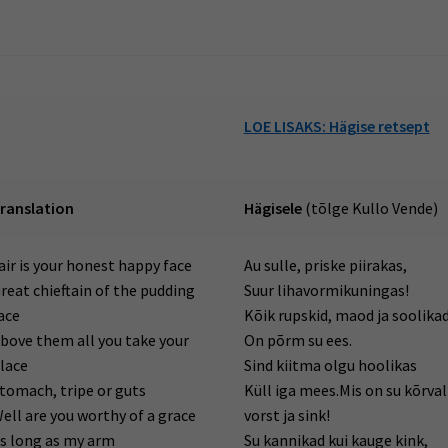
LOE LISAKS: Hägise retsept
ranslation
Hägisele
(tõlge Kullo Vende)
air is your honest happy face
Au sulle, priske piirakas,
reat chieftain of the pudding
Suur lihavormikuningas!
ace
Kõik rupskid, maod ja soolika
bove them all you take your
On põrm su ees.
lace
Sind kiitma olgu hoolikas
tomach, tripe or guts
Küll iga mees.Mis on su kõrval
ell are you worthy of a grace
vorst ja sink!
s long as my arm
Su kannikad kui kauge kink,