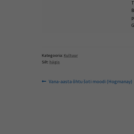
T
B
p
G
Kategooria:
Kultuur
Silt:
hägis
Navigeerimine
Eelmine
Vana-aasta õhtu šoti moodi (Hogmanay)
postitus: