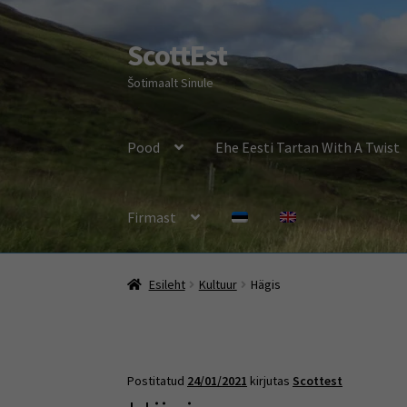
ScottEst
Liigu
Liigu
navigeerimisele
sisu
Šotimaalt Sinule
juurde
Pood
Ehe Eesti Tartan With A Twist
Firmast
Esileht
Kultuur
Hägis
Postitatud
24/01/2021
kirjutas
Scottest