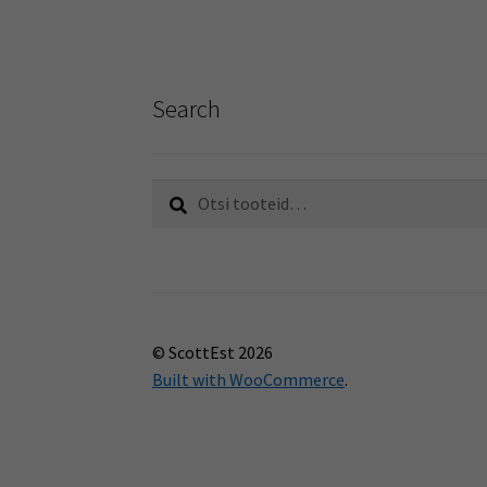
Search
Otsi:
Otsi
© ScottEst 2026
Built with WooCommerce
.