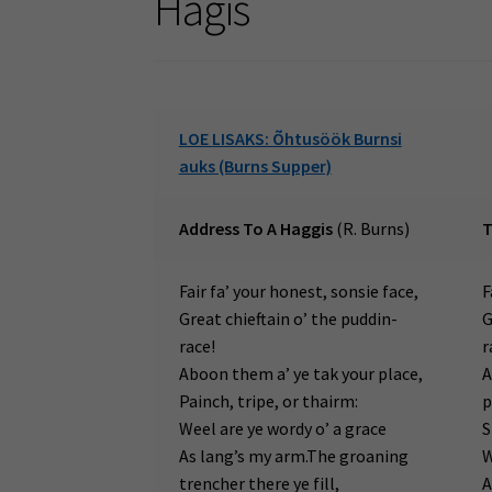
Hägis
LOE LISAKS: Õhtusöök Burnsi
auks (Burns Supper)
Address To A Haggis
(R. Burns)
T
Fair fa’ your honest, sonsie face,
F
Great chieftain o’ the puddin-
G
race!
r
Aboon them a’ ye tak your place,
A
Painch, tripe, or thairm:
p
Weel are ye wordy o’ a grace
S
As lang’s my arm.The groaning
W
trencher there ye fill,
A