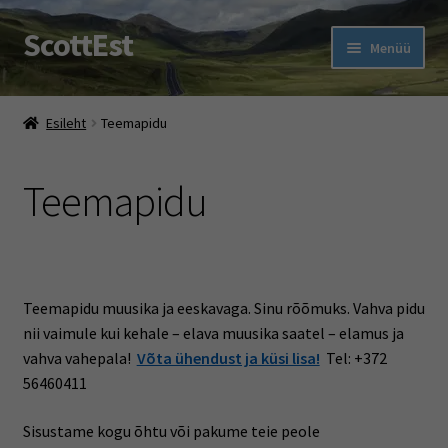
ScottEst
Liigu
Liigu
Menüü
navigeerimisele
sisu
juurde
Ava
Pood
alamm
Esileht
Teemapidu
Ehe Eesti Tartan With A Twist
Teemapidu
Ava
Šoti pidu
alamm
Teemapidu
Šoti riiete rent
Teemapidu muusika ja eeskavaga. Sinu rõõmuks. Vahva pidu
nii vaimule kui kehale – elava muusika saatel – elamus ja
vahva vahepal
a!
Võta ühendust ja küsi lisa!
Tel: +372
Pidulik õhtusöök Robert Burnsi auks (Burns Supper)
56460411
Rootsi keele kursused
Sisustame kogu õhtu või pakume teie peole