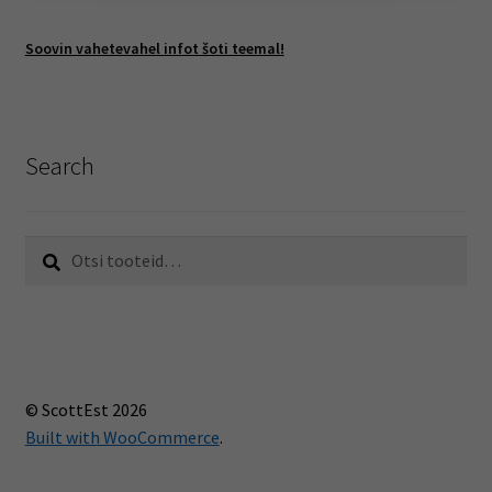
Soovin vahetevahel infot šoti teemal!
Search
Otsi:
Otsi
© ScottEst 2026
Built with WooCommerce
.