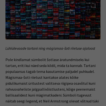
Lühiülevaade tartani ning mägismaa-šoti riietuse ajaloost
Pole kindlamat sümbolit šotlase äratundmiseks kui
tartan, eriti kui näed seda kildil, mida ta kannab. Tartani
populaarsus tagab tema kasutamise paljudel puhkudel.
Mägismaa-šoti riietust kantakse alates kõike
pidulikumaist üritustest valitseva riigipea osavõtul kuni
rahvusvaheliste jalgpallivõistlusteni, kõige peenemaist
ballisaalidest kuni mägimatkadeni. Sümboli tugevust
näitab seegi legend, et Neil Armstrong olevat võtnud tüki