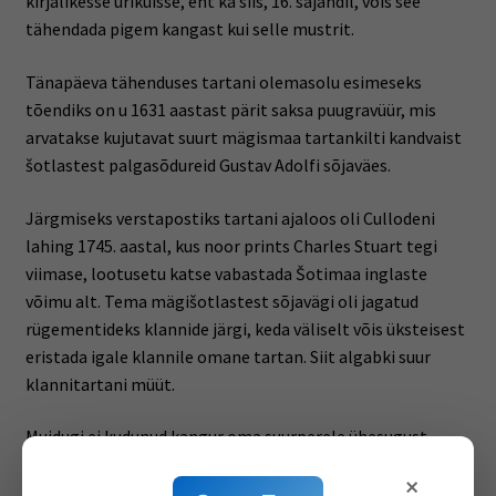
kirjalikesse ürikuisse, ent ka siis, 16. sajandil, võis see
tähendada pigem kangast kui selle mustrit.
Tänapäeva tähenduses tartani olemasolu esimeseks
tõendiks on u 1631 aastast pärit saksa puugravüür, mis
arvatakse kujutavat suurt mägismaa tartankilti kandvaist
šotlastest palgasõdureid Gustav Adolfi sõjaväes.
Järgmiseks verstapostiks tartani ajaloos oli Cullodeni
lahing 1745. aastal, kus noor prints Charles Stuart tegi
viimase, lootusetu katse vabastada Šotimaa inglaste
võimu alt. Tema mägišotlastest sõjavägi oli jagatud
rügementideks klannide järgi, keda väliselt võis üksteisest
eristada igale klannile omane tartan. Siit algabki suur
klannitartani müüt.
Muidugi ei kudunud kangur oma suurperele ühesugust
tartanit selleks, et teistest piirkondadest eristuda, vaid
×
lihtsalt niisugune oli tema leiutatud muster. See, et