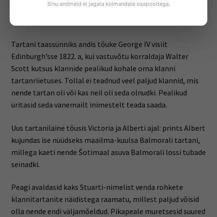
Sinu andmeid ei jagata kolmandate osapooltega.
mägismaa raja äärde madalikule, sest kangast oli vaja
sõjaväele ja kolooniatesse.
Tartani taassünniks andis tõuke George IV visiit
Edinburgh’sse 1822. a, kui vastuvõtu korraldaja Walter
Scott kutsus klannide pealikud kohale oma klanni
tartanriietuses. Tollal ei teadnud veel paljud klannid, mis
nende tartan oli või kas neil oli seda olnudki. Pealikud
üritasid seda vanemailt inimestelt teada saada.
Uus tartanilaine tõusis Victoria ja Alberti ajal: prints Albert
kujundas ise nüüdseks maailma-kuulsa Balmorali tartani,
millega kaeti nende Šotimaal asuva Balmorali lossi tubade
seinadki.
Peagi avaldasid kaks Stuarti-nimelist venda rohkete
klannitartanite näidistega raamatu, millest paljud võisid
olla nende endi väljamõeldud. Pikapeale muretsesid suured