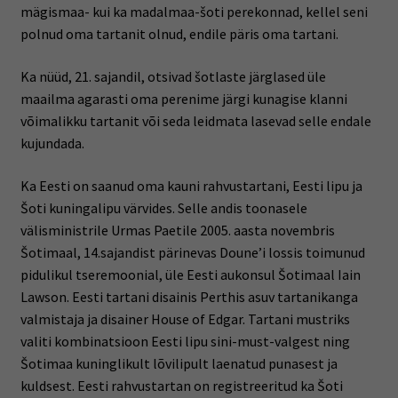
mägismaa- kui ka madalmaa-šoti perekonnad, kellel seni
polnud oma tartanit olnud, endile päris oma tartani.
Ka nüüd, 21. sajandil, otsivad šotlaste järglased üle
maailma agarasti oma perenime järgi kunagise klanni
võimalikku tartanit või seda leidmata lasevad selle endale
kujundada.
Ka Eesti on saanud oma kauni rahvustartani, Eesti lipu ja
Šoti kuningalipu värvides. Selle andis toonasele
välisministrile Urmas Paetile 2005. aasta novembris
Šotimaal, 14.sajandist pärinevas Doune’i lossis toimunud
pidulikul tseremoonial, üle Eesti aukonsul Šotimaal Iain
Lawson. Eesti tartani disainis Perthis asuv tartanikanga
valmistaja ja disainer House of Edgar. Tartani mustriks
valiti kombinatsioon Eesti lipu sini-must-valgest ning
Šotimaa kuninglikult lõvilipult laenatud punasest ja
kuldsest. Eesti rahvustartan on registreeritud ka Šoti