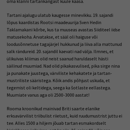
oma klanni tartankangast kuule kaasa.
Tartani ajalugu ulatub kaugesse minevikku. 19. sajandi
lõpus kaardistas Rootsi maadeuurija Sven Hedin
Taklamakani kõrbe, kus ta muuseas avastas Siiditeel iidse
matusekoha. Arvatakse, et sääl oli haiguse või
loodusõnnetuse tagajärjel hukkunud ja liiva alla mattunud
salk rändureid. 20. sajandil kaevati nad välja. Ilmnes, et
ülikuivas kliimas olid neist saanud haruldaselt hästi
säilinud muumiad. Nad olid pikakasvulised, pika sirge nina
ja punakate juustega, värviliste kehakatete ja tartan-
mustriliste sääristega. Kõik andis põhjust uskuda, et
tegemist oli keltidega, seega ka šotlaste eellastega.
Muumiate vanus aga oli 2500-3000 aastat!
Rooma kroonikud mainivad Briti saarte elanike
erksavärvilist triibulist riietust, kuid ruudumustrist juttu ei
tee. Alles 1500 a hiljem jõuab tartan esmakordselt