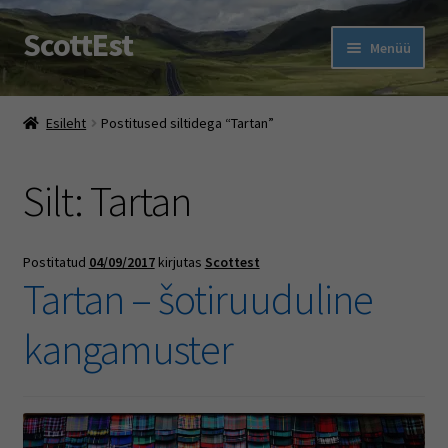
ScottEst
Liigu
Liigu
Menüü
navigeerimisele
sisu
juurde
Ava
Pood
alamm
Esileht
Postitused siltidega “Tartan”
Ehe Eesti Tartan With A Twist
Silt:
Tartan
Ava
Šoti pidu
alamm
Rootsi keele kursused
Postitatud
04/09/2017
kirjutas
Scottest
Tartan – šotiruuduline
Muud jutud
kangamuster
Ava
Firmast
alamm