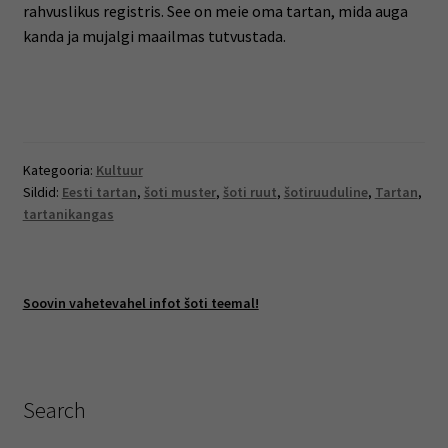
rahvuslikus registris. See on meie oma tartan, mida auga
kanda ja mujalgi maailmas tutvustada.
Kategooria:
Kultuur
Sildid:
Eesti tartan
,
šoti muster
,
šoti ruut
,
šotiruuduline
,
Tartan
,
tartanikangas
Soovin vahetevahel infot šoti teemal!
Search