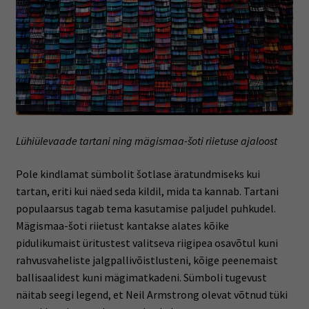
Lühiülevaade tartani ning mägismaa-šoti riietuse ajaloost
Pole kindlamat sümbolit šotlase äratundmiseks kui
tartan, eriti kui näed seda kildil, mida ta kannab. Tartani
populaarsus tagab tema kasutamise paljudel puhkudel.
Mägismaa-šoti riietust kantakse alates kõike
pidulikumaist üritustest valitseva riigipea osavõtul kuni
rahvusvaheliste jalgpallivõistlusteni, kõige peenemaist
ballisaalidest kuni mägimatkadeni. Sümboli tugevust
näitab seegi legend, et Neil Armstrong olevat võtnud tüki