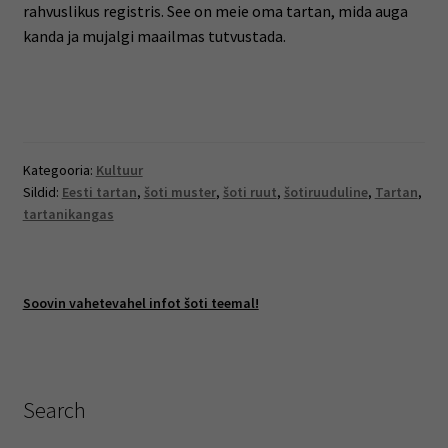
rahvuslikus registris. See on meie oma tartan, mida auga
kanda ja mujalgi maailmas tutvustada.
Kategooria:
Kultuur
Sildid:
Eesti tartan
,
šoti muster
,
šoti ruut
,
šotiruuduline
,
Tartan
,
tartanikangas
Soovin vahetevahel infot šoti teemal!
Search