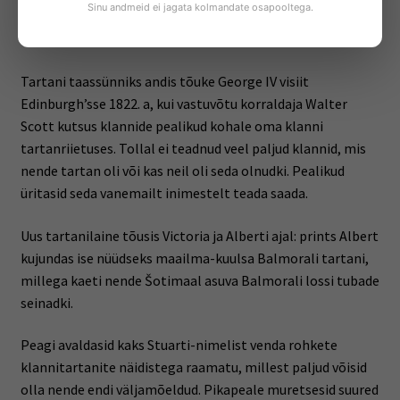
Sinu andmeid ei jagata kolmandate osapooltega.
mägismaa raja äärde madalikule, sest kangast oli vaja
sõjaväele ja kolooniatesse.
Tartani taassünniks andis tõuke George IV visiit
Edinburgh’sse 1822. a, kui vastuvõtu korraldaja Walter
Scott kutsus klannide pealikud kohale oma klanni
tartanriietuses. Tollal ei teadnud veel paljud klannid, mis
nende tartan oli või kas neil oli seda olnudki. Pealikud
üritasid seda vanemailt inimestelt teada saada.
Uus tartanilaine tõusis Victoria ja Alberti ajal: prints Albert
kujundas ise nüüdseks maailma-kuulsa Balmorali tartani,
millega kaeti nende Šotimaal asuva Balmorali lossi tubade
seinadki.
Peagi avaldasid kaks Stuarti-nimelist venda rohkete
klannitartanite näidistega raamatu, millest paljud võisid
olla nende endi väljamõeldud. Pikapeale muretsesid suured