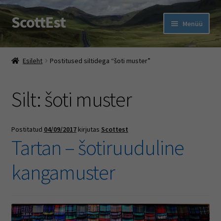
ScottEst
Liigu
Liigu
Menüü
navigeerimisele
sisu
juurde
Ava
Pood
alamm
Esileht
Postitused siltidega “šoti muster”
Ehe Eesti Tartan With A Twist
Silt:
šoti muster
Ava
Šoti pidu
alamm
Rootsi keele kursused
Postitatud
04/09/2017
kirjutas
Scottest
Tartan – šotiruuduline
Muud jutud
kangamuster
Ava
Firmast
alamm