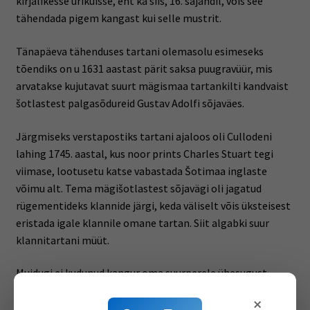
kirjalikesse ürikuisse, ent ka siis, 16. sajandil, võis see
tähendada pigem kangast kui selle mustrit.
Tänapäeva tähenduses tartani olemasolu esimeseks
tõendiks on u 1631 aastast pärit saksa puugravüür, mis
arvatakse kujutavat suurt mägismaa tartankilti kandvaist
šotlastest palgasõdureid Gustav Adolfi sõjaväes.
Järgmiseks verstapostiks tartani ajaloos oli Cullodeni
lahing 1745. aastal, kus noor prints Charles Stuart tegi
viimase, lootusetu katse vabastada Šotimaa inglaste
võimu alt. Tema mägišotlastest sõjavägi oli jagatud
rügementideks klannide järgi, keda väliselt võis üksteisest
eristada igale klannile omane tartan. Siit algabki suur
klannitartani müüt.
Muidugi ei kudunud kangur oma suurperele ühesugust
tartanit selleks, et teistest piirkondadest eristuda, vaid
×
lihtsalt niisugune oli tema leiutatud muster. See, et