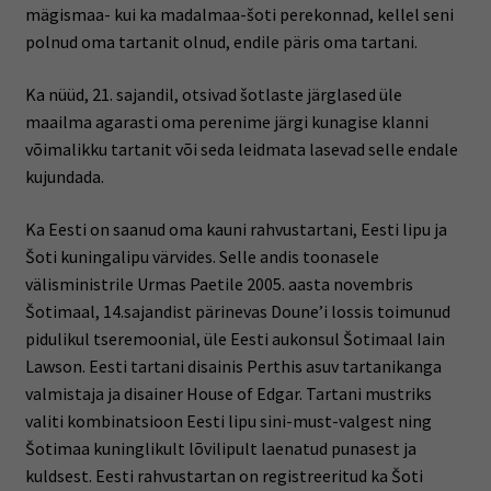
mägismaa- kui ka madalmaa-šoti perekonnad, kellel seni
polnud oma tartanit olnud, endile päris oma tartani.
Ka nüüd, 21. sajandil, otsivad šotlaste järglased üle
maailma agarasti oma perenime järgi kunagise klanni
võimalikku tartanit või seda leidmata lasevad selle endale
kujundada.
Ka Eesti on saanud oma kauni rahvustartani, Eesti lipu ja
Šoti kuningalipu värvides. Selle andis toonasele
välisministrile Urmas Paetile 2005. aasta novembris
Šotimaal, 14.sajandist pärinevas Doune’i lossis toimunud
pidulikul tseremoonial, üle Eesti aukonsul Šotimaal Iain
Lawson. Eesti tartani disainis Perthis asuv tartanikanga
valmistaja ja disainer House of Edgar. Tartani mustriks
valiti kombinatsioon Eesti lipu sini-must-valgest ning
Šotimaa kuninglikult lõvilipult laenatud punasest ja
kuldsest. Eesti rahvustartan on registreeritud ka Šoti