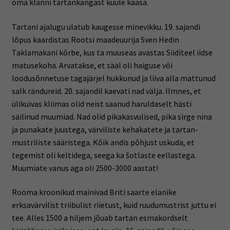
oma klanni tartankangast kuule kaasa.
Tartani ajalugu ulatub kaugesse minevikku. 19. sajandi
lõpus kaardistas Rootsi maadeuurija Sven Hedin
Taklamakani kõrbe, kus ta muuseas avastas Siiditeel iidse
matusekoha. Arvatakse, et sääl oli haiguse või
loodusõnnetuse tagajärjel hukkunud ja liiva alla mattunud
salk rändureid. 20. sajandil kaevati nad välja. Ilmnes, et
ülikuivas kliimas olid neist saanud haruldaselt hästi
säilinud muumiad. Nad olid pikakasvulised, pika sirge nina
ja punakate juustega, värviliste kehakatete ja tartan-
mustriliste sääristega. Kõik andis põhjust uskuda, et
tegemist oli keltidega, seega ka šotlaste eellastega.
Muumiate vanus aga oli 2500-3000 aastat!
Rooma kroonikud mainivad Briti saarte elanike
erksavärvilist triibulist riietust, kuid ruudumustrist juttu ei
tee. Alles 1500 a hiljem jõuab tartan esmakordselt