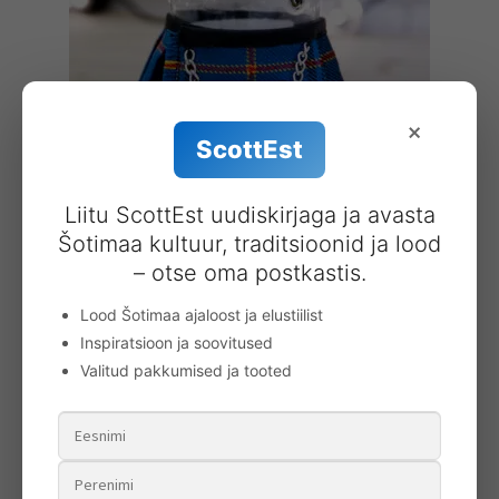
×
ScottEst
Pudelikrae – kilt
25.00
€
Liitu ScottEst uudiskirjaga ja avasta
Šotimaa kultuur, traditsioonid ja lood
Lisa korvi
– otse oma postkastis.
Lood Šotimaa ajaloost ja elustiilist
Inspiratsioon ja soovitused
Valitud pakkumised ja tooted