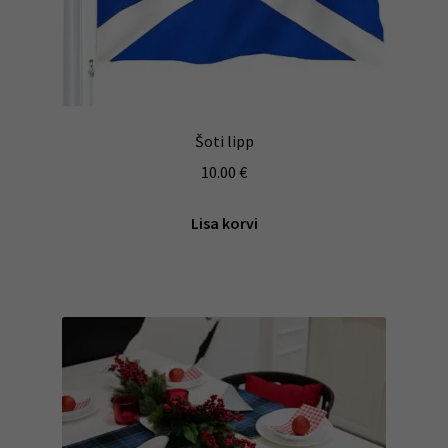
Šoti lipp
10.00
€
Lisa korvi