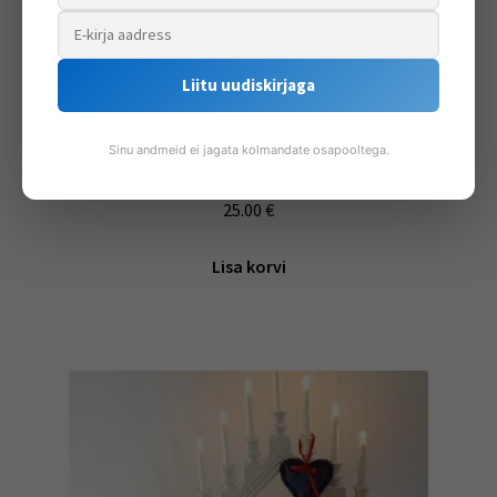
Liitu uudiskirjaga
Sinu andmeid ei jagata kolmandate osapooltega.
Tartankangast salvrätikute karbi ümbris
25.00
€
Lisa korvi