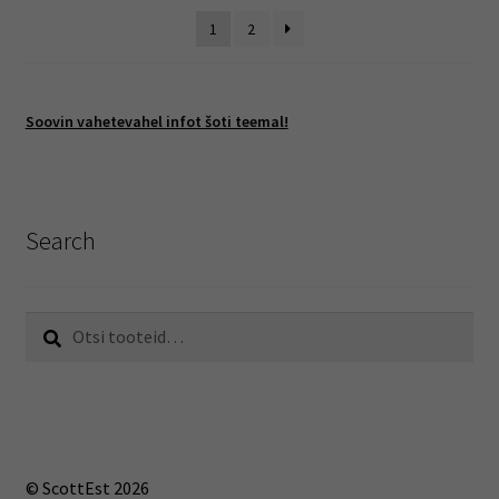
latest
1
2
Soovin vahetevahel infot šoti teemal!
Search
Otsi:
Otsi
© ScottEst 2026