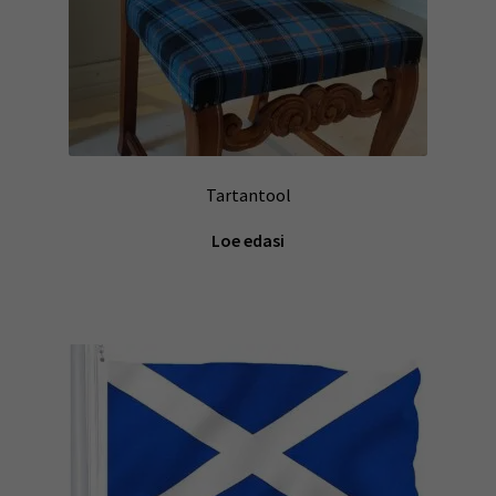
Tartantool
Loe edasi