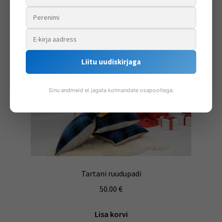
Liitu uudiskirjaga
Sinu andmeid ei jagata kolmandate osapooltega.
Tartani ruudupadi
50.00
€
Lisa korvi