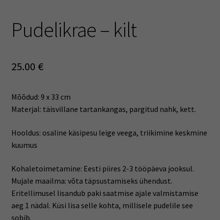
Pudelikrae – kilt
25.00
€
Mõõdud: 9 x 33 cm
Materjal: täisvillane tartankangas, pargitud nahk, kett.
Hooldus: osaline käsipesu leige veega, triikimine keskmine
kuumus
Kohaletoimetamine: Eesti piires 2-3 tööpäeva jooksul.
Mujale maailma: võta täpsustamiseks ühendust.
Eritellimusel lisandub paki saatmise ajale valmistamise
aeg 1 nädal. Küsi lisa selle kohta, millisele pudelile see
sobib.