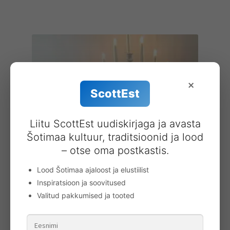
×
ScottEst
Liitu ScottEst uudiskirjaga ja avasta
Šotimaa kultuur, traditsioonid ja lood
– otse oma postkastis.
Lood Šotimaa ajaloost ja elustiilist
Eesti tartanikangast süda
Inspiratsioon ja soovitused
10.00
€
Valitud pakkumised ja tooted
Lisa korvi