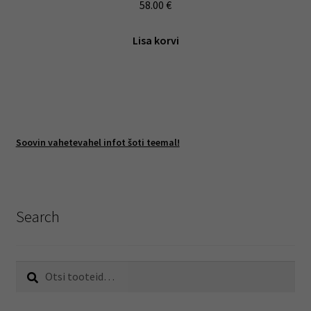
58.00
€
Lisa korvi
Soovin vahetevahel infot šoti teemal!
Search
Otsi:
Otsi