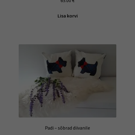
65.00
€
Lisa korvi
Padi – sõbrad diivanile