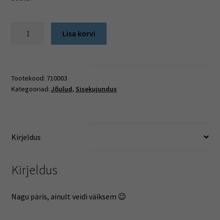
Pudelikrae
Lisa korvi
-
kilt
kogus
Tootekood:
710003
Kategooriad:
Jõulud
,
Sisekujundus
Kirjeldus
Kirjeldus
Nagu päris, ainult veidi väiksem 😉