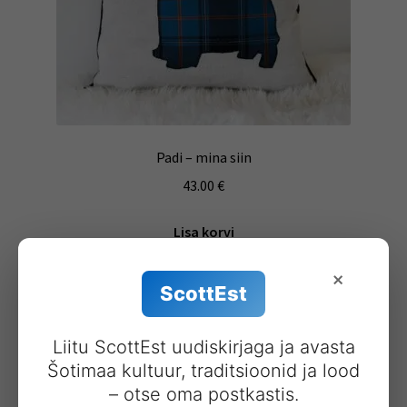
Padi – mina siin
43.00
€
Lisa korvi
×
ScottEst
Liitu ScottEst uudiskirjaga ja avasta
Šotimaa kultuur, traditsioonid ja lood
– otse oma postkastis.