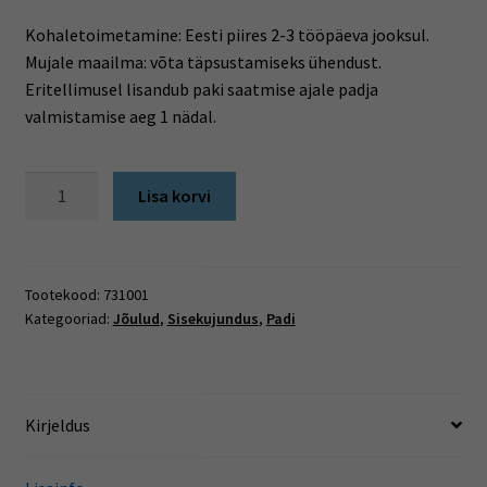
Kohaletoimetamine: Eesti piires 2-3 tööpäeva jooksul.
Mujale maailma: võta täpsustamiseks ühendust.
Eritellimusel lisandub paki saatmise ajale padja
valmistamise aeg 1 nädal.
Tartani
Lisa korvi
ruudupadi
kogus
Tootekood:
731001
Kategooriad:
Jõulud
,
Sisekujundus
,
Padi
Kirjeldus