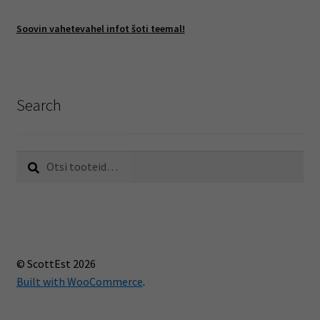
Soovin vahetevahel infot šoti teemal!
Search
Otsi:
Otsi
© ScottEst 2026
Built with WooCommerce
.