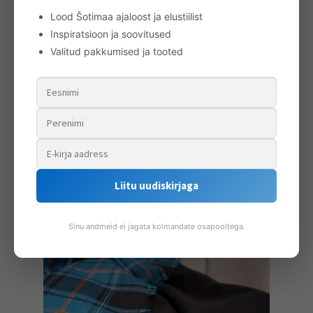
Lood Šotimaa ajaloost ja elustiilist
Inspiratsioon ja soovitused
Valitud pakkumised ja tooted
Musterpadi
43.00
€
Lisa korvi
Liitu uudiskirjaga
Sinu andmeid ei jagata kolmandate osapooltega.