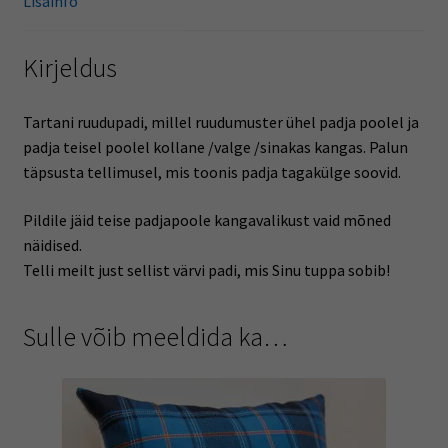
Lisainfo
Kirjeldus
Tartani ruudupadi, millel ruudumuster ühel padja poolel ja
padja teisel poolel kollane /valge /sinakas kangas. Palun
täpsusta tellimusel, mis toonis padja tagakülge soovid.
Pildile jäid teise padjapoole kangavalikust vaid mõned
näidised.
Telli meilt just sellist värvi padi, mis Sinu tuppa sobib!
Sulle võib meeldida ka…