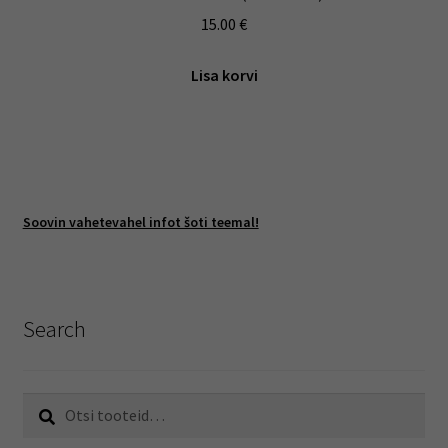
15.00
€
Lisa korvi
Soovin vahetevahel infot šoti teemal!
Search
Otsi:
Otsi