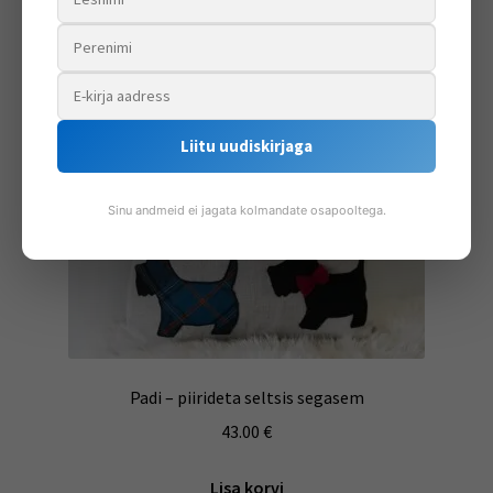
Liitu uudiskirjaga
Sinu andmeid ei jagata kolmandate osapooltega.
Padi – piirideta seltsis segasem
43.00
€
Lisa korvi