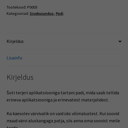
kogus
Tootekood:
P0005
Kategooriad:
Sisekujundus
,
Padi
Kirjeldus
Lisainfo
Kirjeldus
Šoti terjeri aplikatsiooniga tartani padi, mida saab tellida
erineva aplikatsiooniga ja erinevatest materjalidest.
Ka käesolev värvivalik on vaid üks võimalustest. Kui soovid
muud värvi aluskangaga patja, siis anna oma soovist meile
teada.