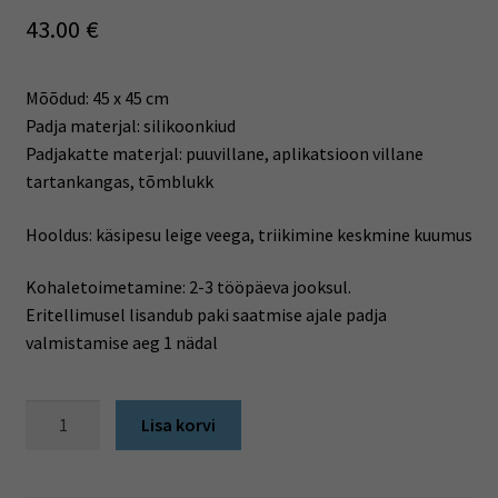
43.00
€
Mõõdud: 45 x 45 cm
Padja materjal: silikoonkiud
Padjakatte materjal: puuvillane, aplikatsioon villane
tartankangas, tõmblukk
Hooldus: käsipesu leige veega, triikimine keskmine kuumus
Kohaletoimetamine: 2-3 tööpäeva jooksul.
Eritellimusel lisandub paki saatmise ajale padja
valmistamise aeg 1 nädal
Padi
Lisa korvi
-
seltsis
segasem