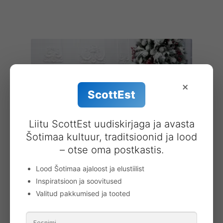
×
ScottEst
Liitu ScottEst uudiskirjaga ja avasta
Šotimaa kultuur, traditsioonid ja lood
– otse oma postkastis.
Lood Šotimaa ajaloost ja elustiilist
Tartani ruudupadi
Inspiratsioon ja soovitused
50.00
€
Valitud pakkumised ja tooted
Lisa korvi