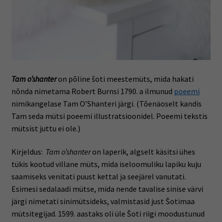
Tam o’shanter
on põline šoti meestemüts, mida hakati
nõnda nimetama Robert Burnsi 1790. a ilmunud
poeemi
nimikangelase Tam O’Shanteri järgi. (Tõenäoselt kandis
Tam seda mütsi poeemi illustratsioonidel. Poeemi tekstis
mütsist juttu ei ole.)
Kirjeldus:
Tam o’shanter
on laperik, algselt käsitsi ühes
tükis kootud villane müts, mida iseloomuliku lapiku kuju
saamiseks venitati puust kettal ja seejärel vanutati.
Esimesi sedalaadi mütse, mida nende tavalise sinise värvi
järgi nimetati sinimütsideks, valmistasid just Šotimaa
mütsitegijad. 1599. aastaks oli üle Šoti riigi moodustunud