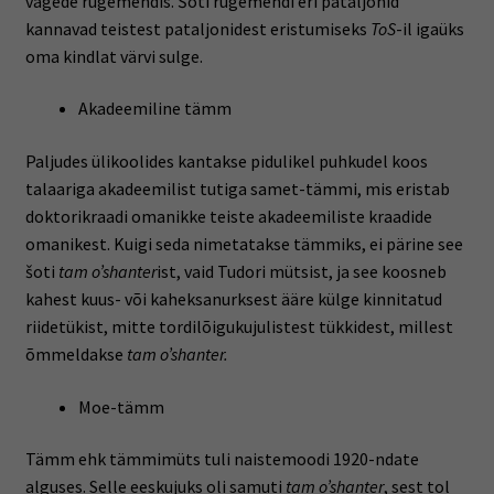
vägede rügemendis. Šoti rügemendi eri pataljonid
kannavad teistest pataljonidest eristumiseks
ToS
-il igaüks
oma kindlat värvi sulge.
Akadeemiline tämm
Paljudes ülikoolides kantakse pidulikel puhkudel koos
talaariga akadeemilist tutiga samet-tämmi, mis eristab
doktorikraadi omanikke teiste akadeemiliste kraadide
omanikest. Kuigi seda nimetatakse tämmiks, ei pärine see
šoti
tam o’shanter
ist, vaid Tudori mütsist, ja see koosneb
kahest kuus- või kaheksanurksest ääre külge kinnitatud
riidetükist, mitte tordilõigukujulistest tükkidest, millest
õmmeldakse
tam o’shanter.
Moe-tämm
Tämm ehk tämmimüts tuli naistemoodi 1920-ndate
alguses. Selle eeskujuks oli samuti
tam o’shanter
, sest tol