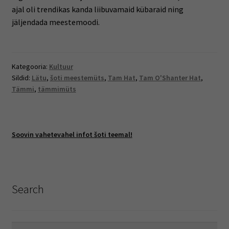
ajal oli trendikas kanda liibuvamaid kübaraid ning
jäljendada meestemoodi.
Kategooria:
Kultuur
Sildid:
Lätu
,
šoti meestemüts
,
Tam Hat
,
Tam O'Shanter Hat
,
Tämmi
,
tämmimüts
Soovin vahetevahel infot šoti teemal!
Search
Otsi:
Otsi