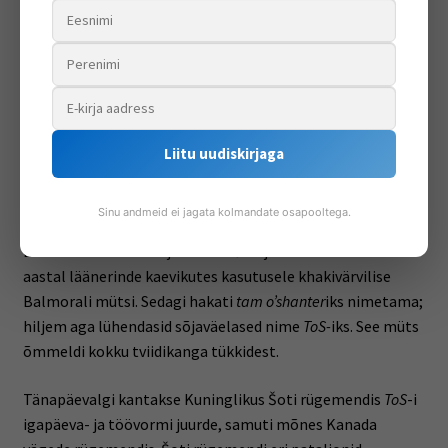
sinerõikast saadavat indigot – siit ka nimetus „sinimüts“.
Pärast seda, kui 19. sajandi keskel leiutati odavad
keemilised värvained, hakati
tam o’shanter
it tegema ka
mitmesugustest kangastest, näiteks tviidist, nii
ühevärvilisi kui ka tartanmustrilisi. Naisedki on hakanud
sellesarnaseid mütse kandma, neid nimetatakse
Liitu uudiskirjaga
tämmideks.
Kasutamine sõjaväes
Sinu andmeid ei jagata kolmandate osapooltega.
Esimeses maailmasõjas võtsid šoti jalaväelased 1915.
aastal läänerinde kaevikutes kasutusele khakivärvilise
Balmorali mütsi. Sedagi hakati
tam o’shanter
iks nimetama;
hiljem aga lühendasid sõjaväelased nime
ToS-
iks. See müts
õmmeldi kokku tviidikanga tükkidest.
Tänapäevalgi kantakse Kuninglikus Šoti rügemendis
ToS
-i
igapäeva- ja töövormi juurde, samuti mõnes Kanada