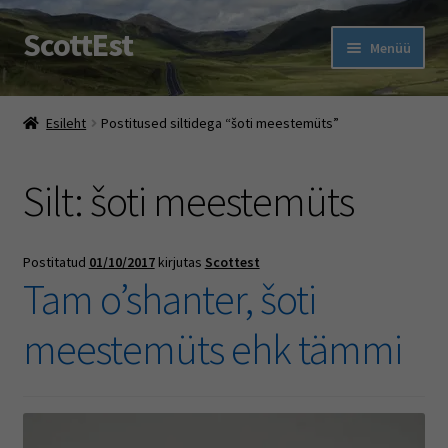
ScottEst
Liigu
Liigu
Menüü
navigeerimisele
sisu
juurde
Ava
Pood
alamm
Esileht
Postitused siltidega “šoti meestemüts”
Ehe Eesti Tartan With A Twist
Silt:
šoti meestemüts
Ava
Šoti pidu
alamm
Rootsi keele kursused
Postitatud
01/10/2017
kirjutas
Scottest
Tam o’shanter, šoti
Muud jutud
meestemüts ehk tämmi
Ava
Firmast
alamm