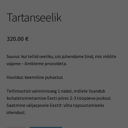
Tartanseelik
320.00
€
Suurus: kui tellid seeliku, siis juhendame Sind, mis mõõte
vajame – õmbleme proovideta.
Hooldus: keemiline puhastus
Tellimustöö valmimisaeg 1 nädal, millele lisandub
kohaletoimetamine Eesti piires 2-3 tööpäeva jooksul.
Saatmine väljaspoole Eestit: võta täpsustamiseks
ühendust.