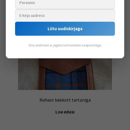
Liitu uudiskirjaga
Sinu andmeid ei jagata kolmandate osapooltega.
Nahast käekott tartaniga
Loe edasi