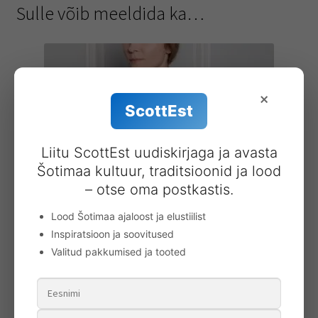
Sulle võib meeldida ka…
×
ScottEst
Liitu ScottEst uudiskirjaga ja avasta
Šotimaa kultuur, traditsioonid ja lood
– otse oma postkastis.
Lood Šotimaa ajaloost ja elustiilist
Inspiratsioon ja soovitused
T-särk tartaniga
Valitud pakkumised ja tooted
58.00
€
Lisa korvi