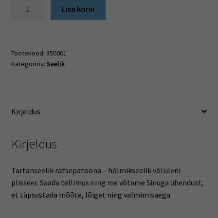
Tartanseelik
Lisa korvi
kogus
Tootekood:
350001
Kategooria:
Seelik
Kirjeldus
Kirjeldus
Tartanseelik rätsepatööna – hõlmikseelik või üleni
plisseer. Saada tellimus ning me võtame Sinuga ühendust,
et täpsustada mõõte, lõiget ning valmimisaega.