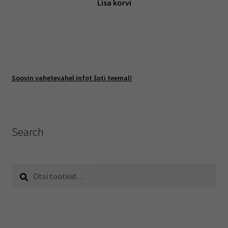
Lisa korvi
Soovin vahetevahel infot šoti teemal!
Search
Otsi:
Otsi