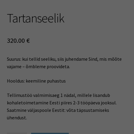
Tartanseelik
320.00
€
Suurus: kui tellid seeliku, siis juhendame Sind, mis mõõte
vajame – õmbleme proovideta.
Hooldus: keemiline puhastus
Tellimustöö valmimisaeg 1 nädal, millele lisandub
kohaletoimetamine Eesti piires 2-3 tööpäeva jooksul.
Saatmine väljaspoole Eestit: võta täpsustamiseks
ühendust.