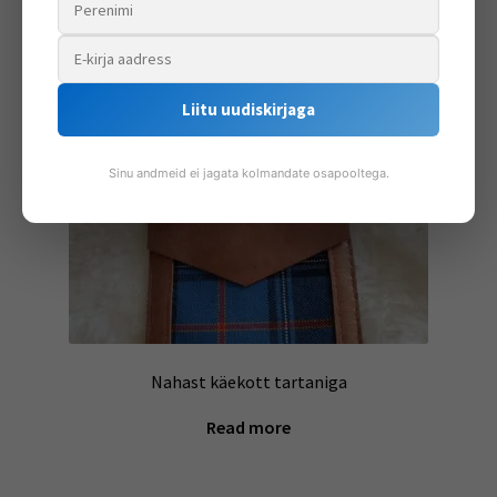
Liitu uudiskirjaga
Sinu andmeid ei jagata kolmandate osapooltega.
Nahast käekott tartaniga
Read more