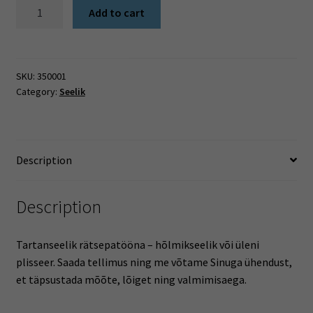
Tartanseelik
Add to cart
quantity
SKU:
350001
Category:
Seelik
Description
Description
Tartanseelik rätsepatööna – hõlmikseelik või üleni
plisseer. Saada tellimus ning me võtame Sinuga ühendust,
et täpsustada mõõte, lõiget ning valmimisaega.