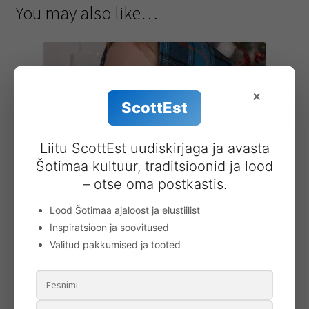
You may also like…
×
ScottEst
Liitu ScottEst uudiskirjaga ja avasta
Šotimaa kultuur, traditsioonid ja lood
– otse oma postkastis.
Lood Šotimaa ajaloost ja elustiilist
Inspiratsioon ja soovitused
Peasall Eesti tartan
Valitud pakkumised ja tooted
60.00
€
Add to cart