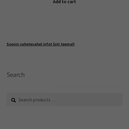
Add to cart
Soovin vahetevahel infot šoti teemal!
Search
Search
Search
for: