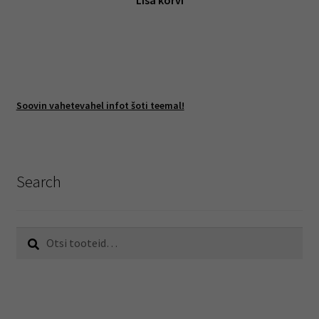
Lisa korvi
Soovin vahetevahel infot šoti teemal!
Search
Otsi:
Otsi