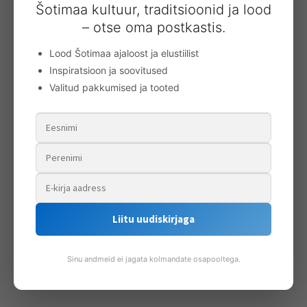
Šotimaa kultuur, traditsioonid ja lood
– otse oma postkastis.
Lood Šotimaa ajaloost ja elustiilist
Inspiratsioon ja soovitused
Valitud pakkumised ja tooted
Lipsikud (ingl. k. flashes)
Liitu uudiskirjaga
25.00
€
Lisa korvi
Sinu andmeid ei jagata kolmandate osapooltega.