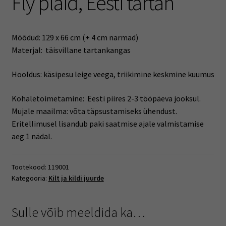
Fly plaid, Eesti tartan
Mõõdud: 129 x 66 cm (+ 4 cm narmad)
Materjal: täisvillane tartankangas
Hooldus: käsipesu leige veega, triikimine keskmine kuumus
Kohaletoimetamine: Eesti piires 2-3 tööpäeva jooksul.
Mujale maailma: võta täpsustamiseks ühendust.
Eritellimusel lisandub paki saatmise ajale valmistamise
aeg 1 nädal.
Tootekood:
119001
Kategooria:
Kilt ja kildi juurde
Sulle võib meeldida ka…