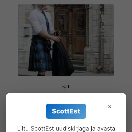
Kilt
688.00
€
×
ScottEst
Lisa korvi
Liitu ScottEst uudiskirjaga ja avasta