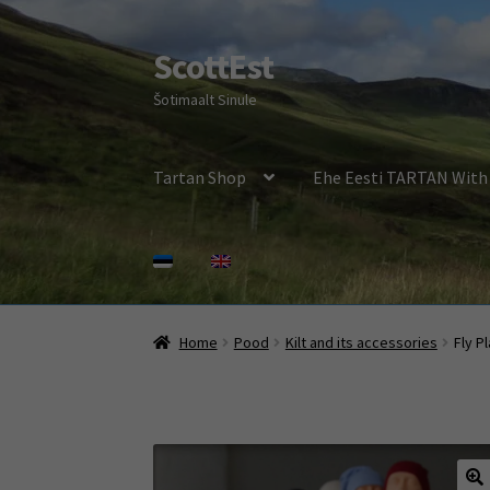
ScottEst
Skip
Skip
to
to
Šotimaalt Sinule
navigation
content
Tartan Shop
Ehe Eesti TARTAN With 
Home
Pood
Kilt and its accessories
Fly P