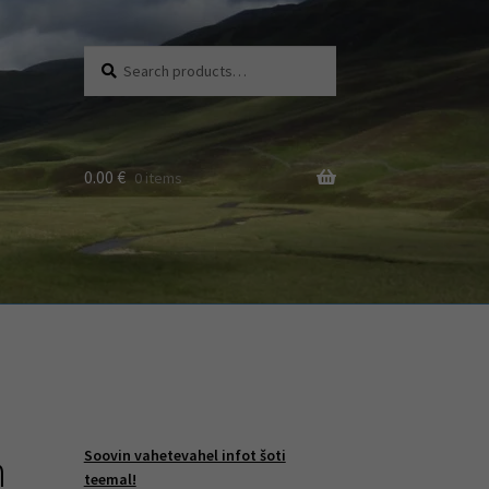
Search
Search
for:
0.00
€
0 items
n
Soovin vahetevahel infot šoti
teemal!