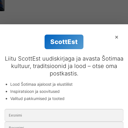
×
ScottEst
Liitu ScottEst uudiskirjaga ja avasta Šotimaa
kultuur, traditsioonid ja lood – otse oma
postkastis.
Lood Šotimaa ajaloost ja elustiilist
Inspiratsioon ja soovitused
Valitud pakkumised ja tooted
Kilt
688.00
€
Add to cart