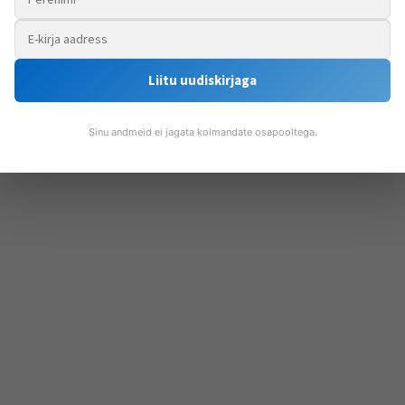
Liitu uudiskirjaga
Sinu andmeid ei jagata kolmandate osapooltega.