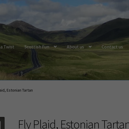
a Twist
Scottish Fun
About us
Contact us
laid, Estonian Tartan
Fly Plaid, Estonian Tarta