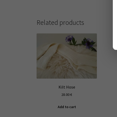
Related products
Kilt Hose
28.00
€
Add to cart