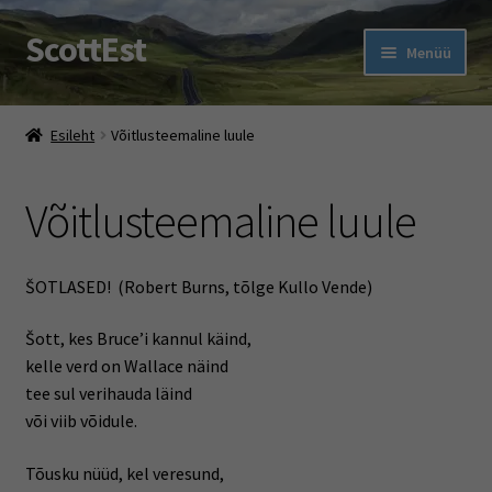
ScottEst
Liigu
Liigu
Menüü
navigeerimisele
sisu
juurde
Ava
Pood
alamm
Esileht
Võitlusteemaline luule
Ehe Eesti Tartan With A Twist
Võitlusteemaline luule
Ava
Šoti pidu
alamm
Rootsi keele kursused
ŠOTLASED! (Robert Burns, tõlge Kullo Vende)
Muud jutud
Šott, kes Bruce’i kannul käind,
kelle verd on Wallace näind
Ava
tee sul verihauda läind
Firmast
alamm
või viib võidule.
Tõusku nüüd, kel veresund,