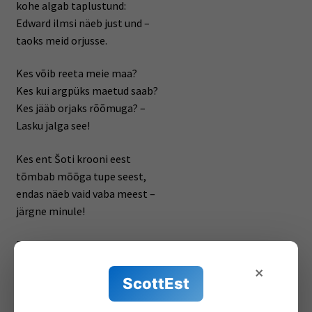
kohe algab taplustund:
Edward ilmsi näeb just und –
taoks meid orjusse.
Kes võib reeta meie maa?
Kes kui argpüks maetud saab?
Kes jääb orjaks rõõmuga? –
Lasku jalga see!
Kes ent Šoti krooni eest
tõmbab mõõga tupe seest,
endas näeb vaid vaba meest –
järgne minule!
Et ei rõhuks ikkepiin
meie poegi ükskord siin,
×
viimse veretilga viin
ScottEst
vabadusele!