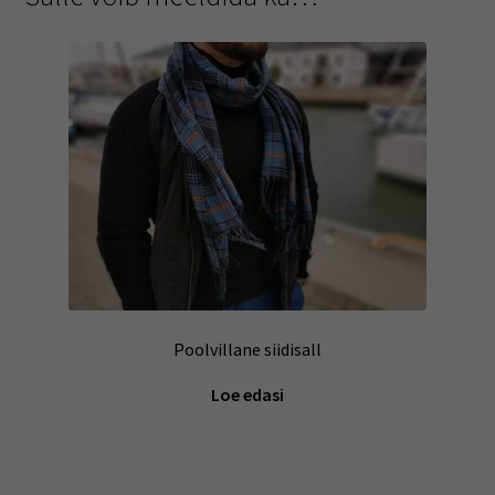
Poolvillane siidisall
Loe edasi