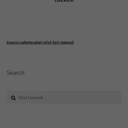
Lisa korvi
Soovin vahetevahel infot šoti teemal!
Search
Otsi:
Otsi