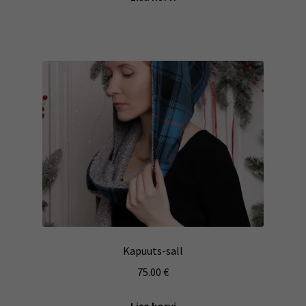
Kapuuts-sall
75.00
€