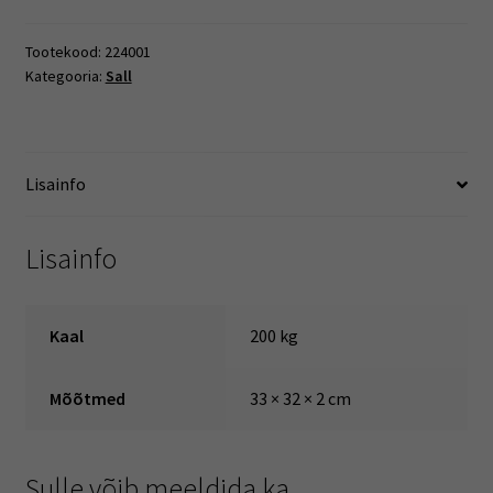
Tootekood:
224001
Kategooria:
Sall
Lisainfo
Lisainfo
Kaal
200 kg
Mõõtmed
33 × 32 × 2 cm
Sulle võib meeldida ka…