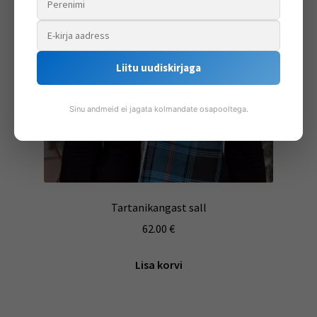
Liitu uudiskirjaga
Sinu andmeid ei jagata kolmandate osapooltega.
Tartanikangast sall
62.00
€
Lisa korvi