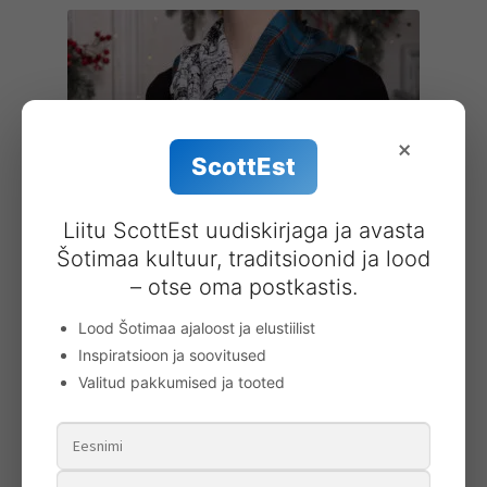
×
ScottEst
Liitu ScottEst uudiskirjaga ja avasta
Šotimaa kultuur, traditsioonid ja lood
– otse oma postkastis.
Kaelasall Eesti tartan
Lood Šotimaa ajaloost ja elustiilist
62.00
€
Inspiratsioon ja soovitused
Valitud pakkumised ja tooted
Lisa korvi