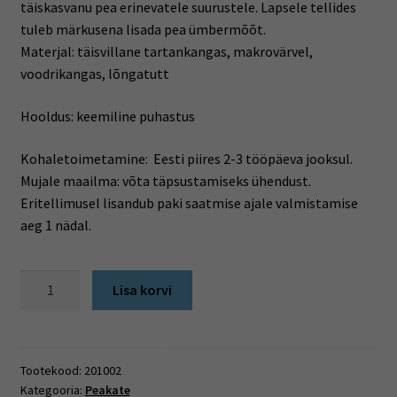
täiskasvanu pea erinevatele suurustele. Lapsele tellides
tuleb märkusena lisada pea ümbermõõt.
Materjal: täisvillane tartankangas, makrovärvel,
voodrikangas, lõngatutt
Hooldus: keemiline puhastus
Kohaletoimetamine: Eesti piires 2-3 tööpäeva jooksul.
Mujale maailma: võta täpsustamiseks ühendust.
Eritellimusel lisandub paki saatmise ajale valmistamise
aeg 1 nädal.
Tämmi
Lisa korvi
(ingl.k
Tammy
hat)
(šoti
Tootekood:
201002
Kategooria:
Peakate
müts),