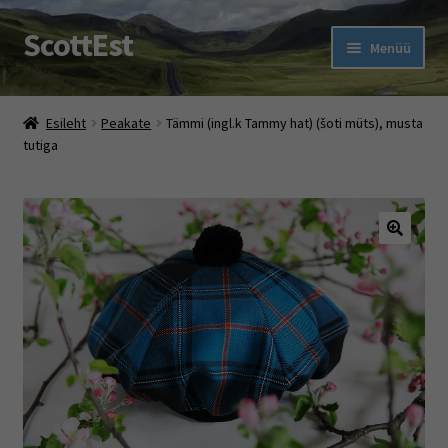
ScottEst
Liigu
Liigu
Menüü
navigeerimisele
sisu
juurde
Ava
Pood
alamm
Esileht
Peakate
Tämmi (ingl.k Tammy hat) (šoti müts), musta
tutiga
Ehe Eesti Tartan With A Twist
Ava
Šoti pidu
alamm
Rootsi keele kursused
🔍
Muud jutud
Ava
Firmast
alamm