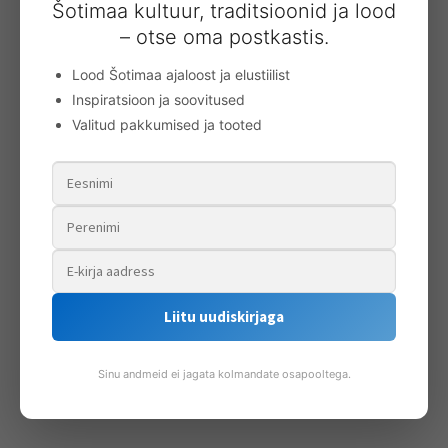
Šotimaa kultuur, traditsioonid ja lood
– otse oma postkastis.
Lood Šotimaa ajaloost ja elustiilist
Inspiratsioon ja soovitused
Valitud pakkumised ja tooted
Tartankangast soni
Liitu uudiskirjaga
78.00
€
Lisa korvi
Sinu andmeid ei jagata kolmandate osapooltega.