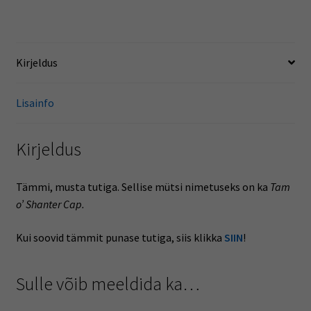
musta
tutiga
kogus
Kirjeldus
Lisainfo
Kirjeldus
Tämmi, musta tutiga. Sellise mütsi nimetuseks on ka
Tam
o’ Shanter Cap.
Kui soovid tämmit punase tutiga, siis klikka
SIIN
!
Sulle võib meeldida ka…