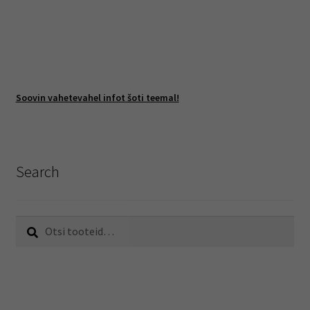
Soovin vahetevahel infot šoti teemal!
Search
Otsi:
Otsi