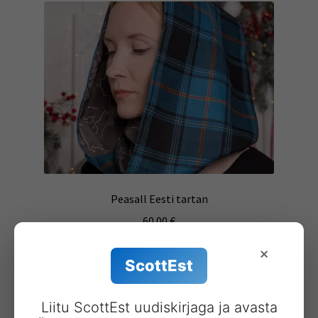
Peasall Eesti tartan
60.00
€
×
Lisa korvi
ScottEst
Liitu ScottEst uudiskirjaga ja avasta