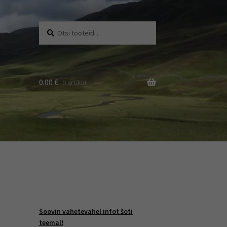
Otsi:
Otsi
0.00
€
0 artiklit
Soovin vahetevahel infot šoti
teemal!