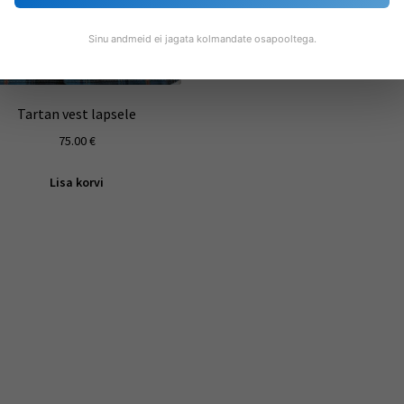
Sinu andmeid ei jagata kolmandate osapooltega.
Tartan vest lapsele
75.00
€
Lisa korvi