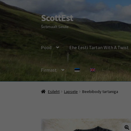
ScottEst
Liigu
Liigu
navigeerimisele
sisu
Šotimaalt Sinule
juurde
Pood
Ehe Eesti Tartan With A Twist
Firmast
Esileht
Lapsele
Beebibody tartaniga