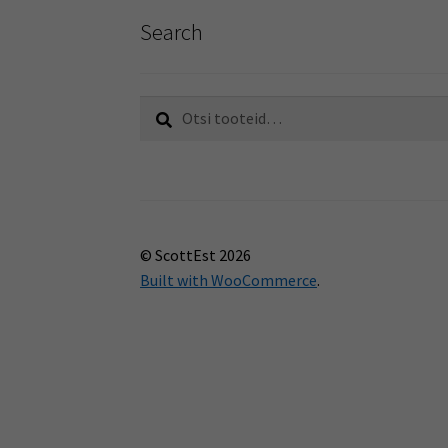
Search
Otsi:
Otsi
© ScottEst 2026
Built with WooCommerce
.