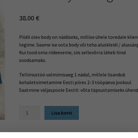
38.00
€
Pildil olev body on näidiseks, millise ühele toredale klien
tegime. Saame ise osta body või teha aluskleidi / alussärg
Kui tood oma riideeseme, siis sellevõrra läheb hind
soodsamaks.
Tellimustöö valmimisaeg 1 nädal, millele lisandub
kohaletoimetamine Eesti piires 2-3 tööpäeva jooksul.
Saatmine väljaspoole Eestit: võta täpsustamiseks ühend
Beebibody
Lisa korvi
tartaniga
kogus