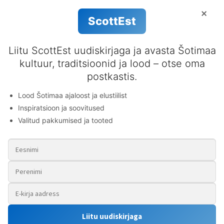
Tootekood:
350003
×
Kategooria:
Lapsele
ScottEst
Liitu ScottEst uudiskirjaga ja avasta Šotimaa
kultuur, traditsioonid ja lood – otse oma
rjeldus
postkastis.
Lood Šotimaa ajaloost ja elustiilist
ibody Eesti tartanikangast seelikuga on lustakas lisand beebi
Inspiratsioon ja soovitused
eroobi. Võimalik muuta tegumoodi ja pikkust.
Valitud pakkumised ja tooted
Liitu uudiskirjaga