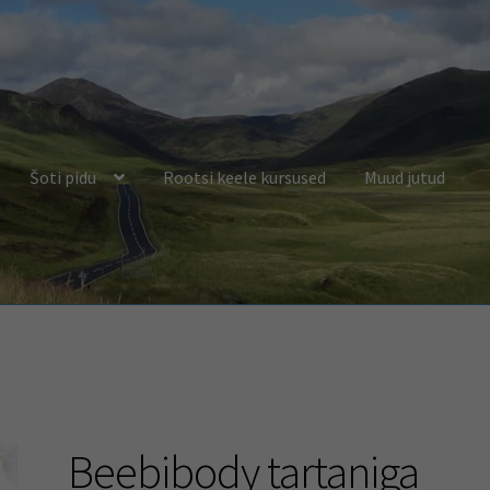
Šoti pidu
Rootsi keele kursused
Muud jutud
Beebibody tartaniga