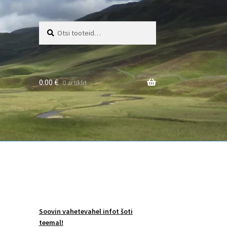
Otsi:
Otsi
0.00
€
0 artiklit
Soovin vahetevahel infot šoti
teemal!