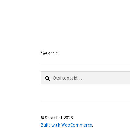
Search
Otsi:
Otsi
© ScottEst 2026
Built with WooCommerce
.