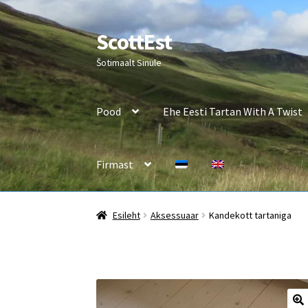
ScottEst
Liigu
Liigu
navigeerimisele
sisu
Šotimaalt Sinule
juurde
Pood
Ehe Eesti Tartan With A Twist
Firmast
Esileht
Aksessuaar
Kandekott tartaniga