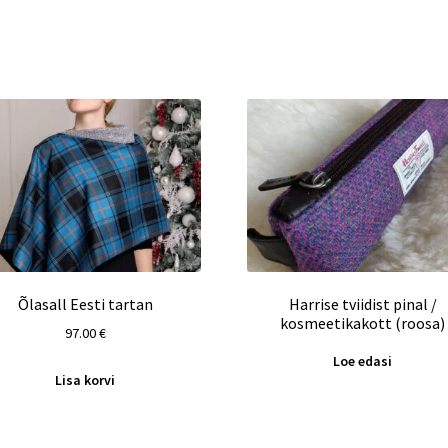
postkastis.
Lood Šotimaa ajaloost ja elustiilist
Inspiratsioon ja soovitused
Valitud pakkumised ja tooted
Liitu uudiskirjaga
Õlasall Eesti tartan
Harrise tviidist pinal /
kosmeetikakott (roosa)
97.00
€
Sinu andmeid ei jagata kolmandate osapooltega.
Loe edasi
Lisa korvi