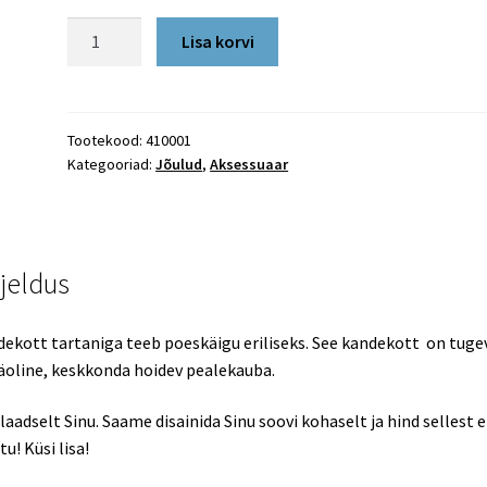
Kandekott
Lisa korvi
tartaniga
kogus
Tootekood:
410001
Kategooriad:
Jõulud
,
Aksessuaar
rjeldus
ekott tartaniga teeb poeskäigu eriliseks. See kandekott on tugev
×
ScottEst
äoline, keskkonda hoidev pealekauba.
laadselt Sinu. Saame disainida Sinu soovi kohaselt ja hind sellest e
Liitu ScottEst uudiskirjaga ja avasta Šotimaa
u! Küsi lisa!
kultuur, traditsioonid ja lood – otse oma