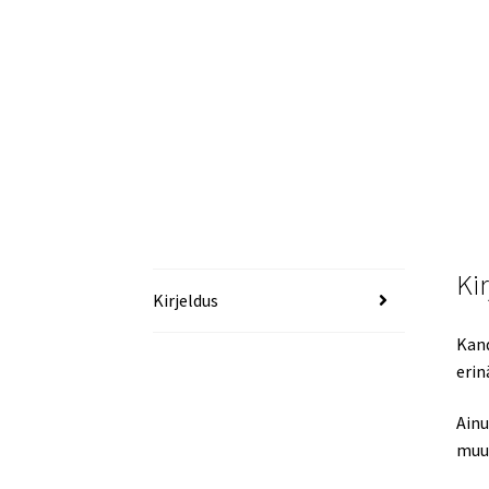
Ki
Kirjeldus
Kand
erin
Ainu
muut