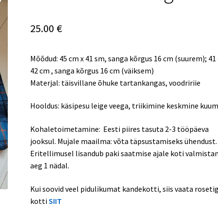
25.00
€
Mõõdud: 45 cm x 41 sm, sanga kõrgus 16 cm (suurem); 41
42 cm , sanga kõrgus 16 cm (väiksem)
Materjal: täisvillane õhuke tartankangas, voodririie
Hooldus: käsipesu leige veega, triikimine keskmine kuu
Kohaletoimetamine: Eesti piires tasuta 2-3 tööpäeva
jooksul. Mujale maailma: võta täpsustamiseks ühendust.
Eritellimusel lisandub paki saatmise ajale koti valmista
aeg 1 nädal.
Kui soovid veel pidulikumat kandekotti, siis vaata roseti
kotti
SIIT