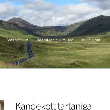
Šoti pidu
Rootsi keele kursused
Muud jutud
Kandekott tartaniga