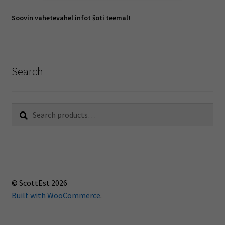
latest
Soovin vahetevahel infot šoti teemal!
Search
Search
Search
for:
© ScottEst 2026
Built with WooCommerce
.