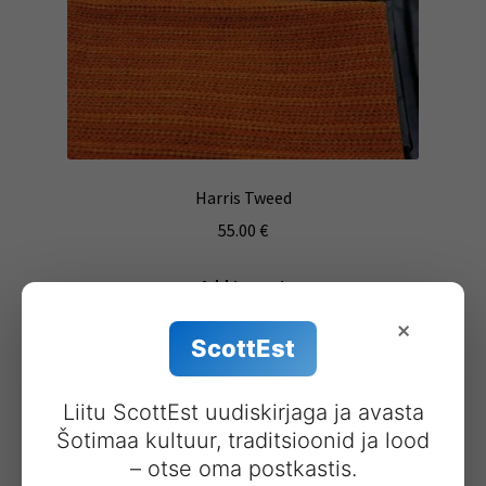
Harris Tweed
55.00
€
Add to cart
×
ScottEst
Liitu ScottEst uudiskirjaga ja avasta
Šotimaa kultuur, traditsioonid ja lood
– otse oma postkastis.