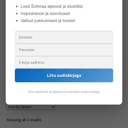
Lood Šotimaa ajaloost ja elustiilist
Inspiratsioon ja soovitused
Valitud pakkumised ja tooted
Eesti tartanikangas, keskmise paksusega (Middleweight)
98.00
€
Liitu uudiskirjaga
Add to cart
Sinu andmeid ei jagata kolmandate osapooltega.
Sorted
Showing all 2 results
by