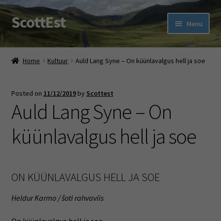
ScottEst
Skip
Skip
Menu
to
to
navigation
content
Expand
Tartan Shop
child
Home
Kultuur
Auld Lang Syne – On küünlavalgus hell ja soe
menu
Ehe Eesti TARTAN With a Twist
Posted on
11/12/2019
by
Scottest
Expand
Scottish Fun
Auld Lang Syne – On
child
menu
Expand
About us
küünlavalgus hell ja soe
child
menu
Contact us
ON KÜÜNLAVALGUS HELL JA SOE
Heldur Karmo / šoti rahvaviis