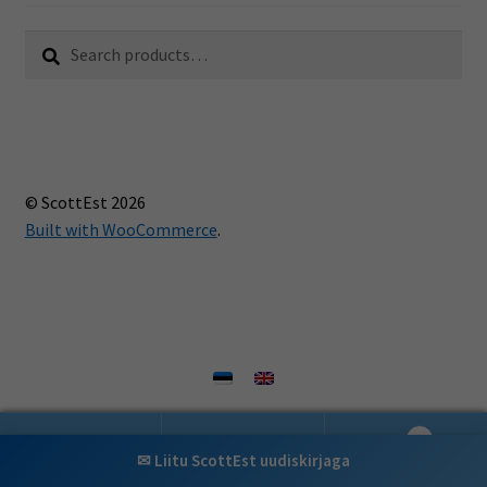
Search
Search
for:
© ScottEst 2026
Built with WooCommerce
.
0
✉ Liitu ScottEst uudiskirjaga
Search
Search